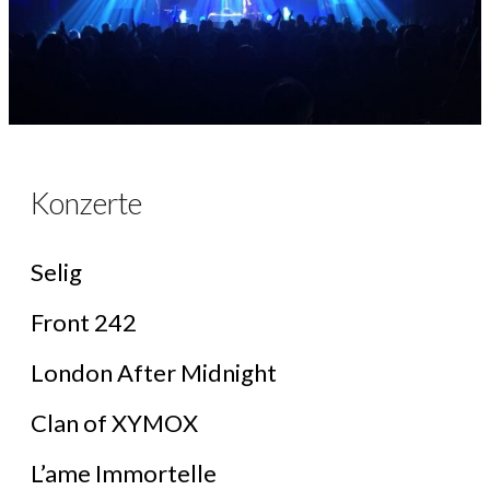
Konzerte
Selig
Front 242
London After Midnight
Clan of XYMOX
L’ame Immortelle