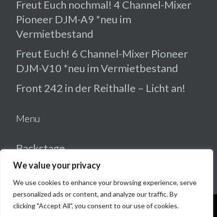
Freut Euch nochmal! 4 Channel-Mixer
Pioneer DJM-A9 *neu im
Vermietbestand
Freut Euch! 6 Channel-Mixer Pioneer
DJM-V10 *neu im Vermietbestand
Front 242 in der Reithalle – Licht an!
Menu
Backstage
We value your privacy
Veranstaltungstechnik
We use cookies to enhance your browsing experience, serve
Referenzen
personalized ads or content, and analyze our traffic. By
Kontakt
clicking "Accept All", you consent to our use of cookies.
Diese Website benutzt Cookies. Wenn Du die Website weiter
nutzt, gehen wir von Deinem Einverständnis aus.