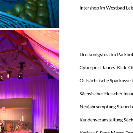
Intershop im Westbad Lei
Dreikönigsfest im Parkho
Cyberport Jahres-Kick-Of
Ostsächsische Sparkasse J
Sächsischer Fleischer Inn
Neujahrsempfang Steuerbe
Kundenveranstaltung Säch
Kariere & Start Messe Dr