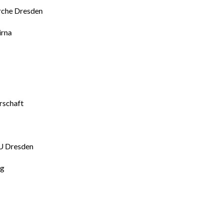
irche Dresden
irna
rschaft
TU Dresden
ig