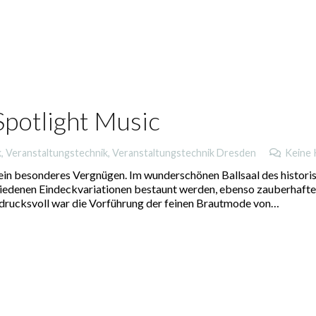
Spotlight Music
k
,
Veranstaltungstechnik
,
Veranstaltungstechnik Dresden
Keine
 ein besonderes Vergnügen. Im wunderschönen Ballsaal des histori
hiedenen Eindeckvariationen bestaunt werden, ebenso zauberhafte
rucksvoll war die Vorführung der feinen Brautmode von…