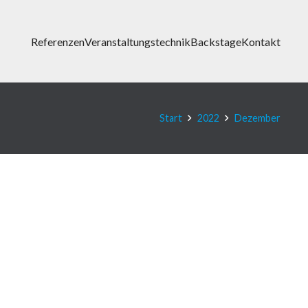
Referenzen
Veranstaltungstechnik
Backstage
Kontakt
Start
2022
Dezember