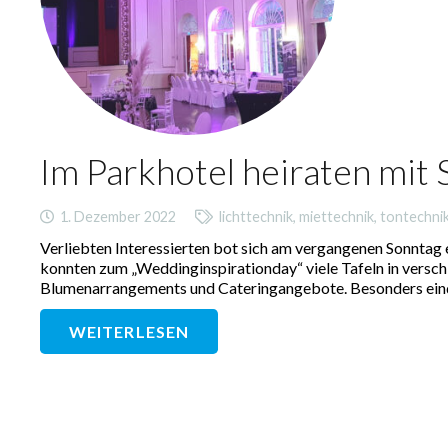
Im Parkhotel heiraten mit 
1. Dezember 2022
lichttechnik
,
miettechnik
,
tontechni
Verliebten Interessierten bot sich am vergangenen Sonntag
konnten zum „Weddinginspirationday“ viele Tafeln in versc
Blumenarrangements und Cateringangebote. Besonders eind
WEITERLESEN