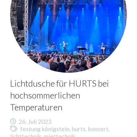
Lichtdusche für HURTS bei
hochsommerlichen
Temperaturen
26. Juli 2023
festung königstein
,
hurts
,
konzert
,
lichttechnik
,
miettechnik
,