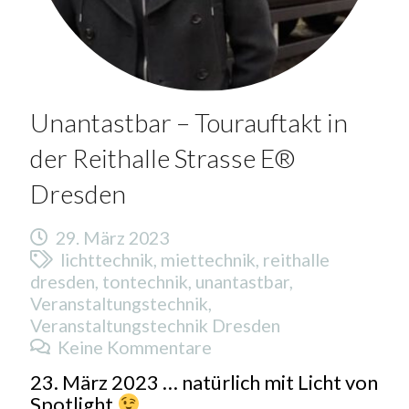
Unantastbar – Tourauftakt in
der Reithalle Strasse E®
Dresden
29. März 2023
lichttechnik
,
miettechnik
,
reithalle
dresden
,
tontechnik
,
unantastbar
,
Veranstaltungstechnik
,
Veranstaltungstechnik Dresden
Keine Kommentare
23. März 2023 … natürlich mit Licht von
Spotlight