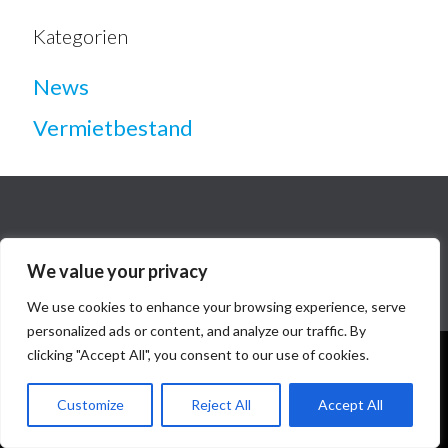
Kategorien
News
Vermietbestand
We value your privacy
We use cookies to enhance your browsing experience, serve
personalized ads or content, and analyze our traffic. By
clicking "Accept All", you consent to our use of cookies.
Diese Website benutzt Cookies. Wenn Du die Website weiter
nutzt, gehen wir von Deinem Einverständnis aus.
Customize
Reject All
Accept All
OK
Nein
Datenschutzerklärung