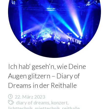
Ich hab‘ geseh’n, wie Deine
Augen glitzern – Diary of
Dreams in der Reithalle
22. März 2023
diary of dreams
,
konzert
,
lichttechnik
,
miettechnik
,
reithalle