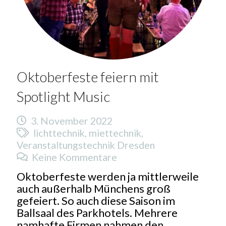
Oktoberfeste feiern mit
Spotlight Music
3. November 2022
lichttechnik
,
miettechnik
,
Veranstaltungstechnik Dresden
Keine Kommentare
Oktoberfeste werden ja mittlerweile
auch außerhalb Münchens groß
gefeiert. So auch diese Saison im
Ballsaal des Parkhotels. Mehrere
namhafte Firmen nahmen den