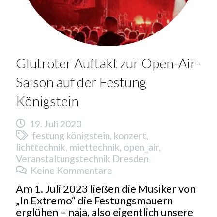
Glutroter Auftakt zur Open-Air-
Saison auf der Festung
Königstein
19. Juli 2023
festung königstein
,
konzert
,
lichttechnik
,
miettechnik
,
open_air
,
Veranstaltungstechnik Dresden
Keine Kommentare
Am 1. Juli 2023 ließen die Musiker von
„In Extremo“ die Festungsmauern
erglühen – naja, also eigentlich unsere