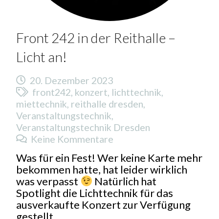
Front 242 in der Reithalle –
Licht an!
20. Dezember 2023
front242
,
konzert
,
lichttechnik
,
miettechnik
,
reithalle dresden
,
Veranstaltungstechnik
,
Veranstaltungstechnik Dresden
Keine Kommentare
Was für ein Fest! Wer keine Karte mehr
bekommen hatte, hat leider wirklich
was verpasst
Natürlich hat
Spotlight die Lichttechnik für das
ausverkaufte Konzert zur Verfügung
gestellt.