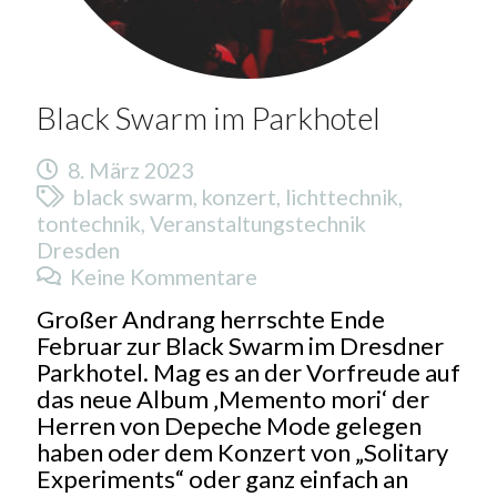
Black Swarm im Parkhotel
8. März 2023
black swarm
,
konzert
,
lichttechnik
,
tontechnik
,
Veranstaltungstechnik
Dresden
Keine Kommentare
Großer Andrang herrschte Ende
Februar zur Black Swarm im Dresdner
Parkhotel. Mag es an der Vorfreude auf
das neue Album ‚Memento mori‘ der
Herren von Depeche Mode gelegen
haben oder dem Konzert von „Solitary
Experiments“ oder ganz einfach an