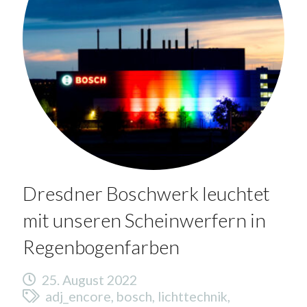
Dresdner Boschwerk leuchtet
mit unseren Scheinwerfern in
Regenbogenfarben
25. August 2022
adj_encore
,
bosch
,
lichttechnik
,