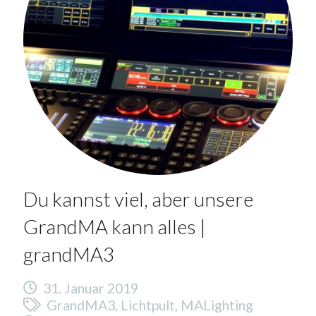
Du kannst viel, aber unsere
GrandMA kann alles |
grandMA3
31. Januar 2019
GrandMA3
,
Lichtpult
,
MALighting