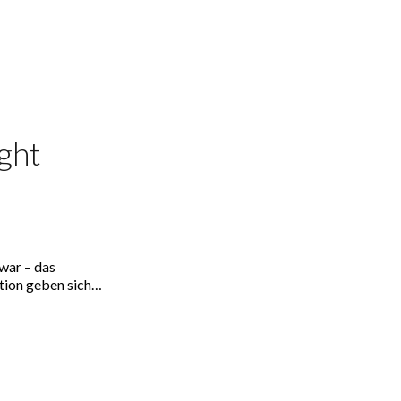
ght
war – das
ion geben sich…