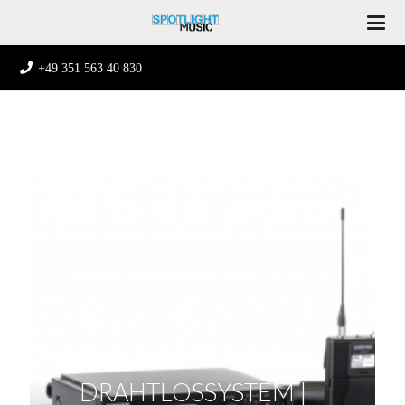
+49 351 563 40 830
Shure ULX-D
DIGITALES
DRAHTLOSSYSTEM |