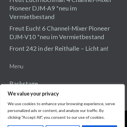
Pioneer DJM-A9 *neu im
Vermietbestand
Freut Euch! 6 Channel-Mixer Pioneer
DJM-V10 *neu im Vermietbestand
Front 242 in der Reithalle – Licht an!
Menu
Backstage
We value your privacy
Veranstaltungstechnik
We use cookies to enhance your browsing experience, serve
Referenzen
personalized ads or content, and analyze our traffic. By
Kontakt
clicking "Accept All", you consent to our use of cookies.
Diese Website benutzt Cookies. Wenn Du die Website weiter
nutzt, gehen wir von Deinem Einverständnis aus.